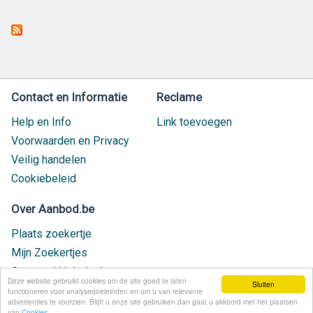
Contact en Informatie
Reclame
Help en Info
Link toevoegen
Voorwaarden en Privacy
Veilig handelen
Cookiebeleid
Over Aanbod.be
Plaats zoekertje
Mijn Zoekertjes
Contact / Helpdesk
Deze website gebruikt cookies om de site goed te laten
Sluiten
Nieuw geplaatst
functioneren voor analysedoeleinden en om u van relevante
advertenties te voorzien. Blijft u onze site gebruiken dan gaat u akkoord met het plaatsen
van
Cookies