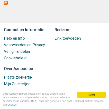
Contact en Informatie
Reclame
Help en Info
Link toevoegen
Voorwaarden en Privacy
Veilig handelen
Cookiebeleid
Over Aanbod.be
Plaats zoekertje
Mijn Zoekertjes
Contact / Helpdesk
Deze website gebruikt cookies om de site goed te laten
Sluiten
Nieuw geplaatst
functioneren voor analysedoeleinden en om u van relevante
advertenties te voorzien. Blijft u onze site gebruiken dan gaat u akkoord met het plaatsen
van
Cookies