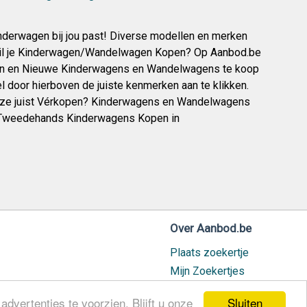
kinderwagen bij jou past! Diverse modellen en merken
g. Wil je Kinderwagen/Wandelwagen Kopen? Op Aanbod.be
 en Nieuwe Kinderwagens en Wandelwagens te koop
door hierboven de juiste kenmerken aan te klikken.
deze juist Vérkopen? Kinderwagens en Wandelwagens
. Tweedehands Kinderwagens Kopen in
Over Aanbod.be
Plaats zoekertje
Mijn Zoekertjes
Contact / Helpdesk
Sluiten
dvertenties te voorzien. Blijft u onze