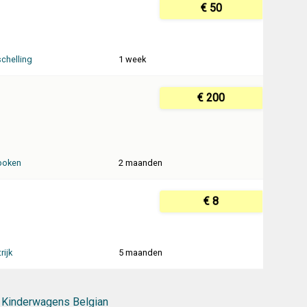
€ 50
schelling
1 week
€ 200
boken
2 maanden
€ 8
rijk
5 maanden
Kinderwagens Belgian