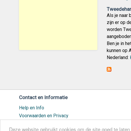
Tweedehan
Als je naar
zijn er op 
worden Twe
aangeboden.
Ben je in h
kunnen op A
Nederland:
Contact en Informatie
Help en Info
Voorwaarden en Privacy
Veilig handelen
Deze website gebruikt cookies om de site goed te laten 