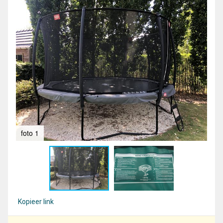
foto 1
fot
Kopieer link