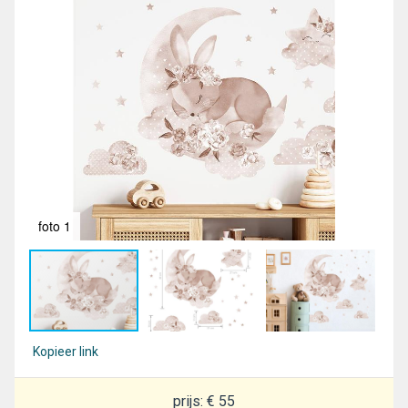
foto 1
fot
Kopieer link
prijs: € 55