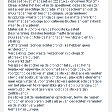
Deze set bevat: madeliefjes (22 stuks / ongeveer 9x9 cm).
Ideaal achter het bed of in de speelhoek, deze stickers zijn
niet alleen prachtige decoratie, maar beschermen ook de
muur tegen vuil en beschadigingen. Gegarandeerd
langdurige kwaliteit dankzij de speciale matte afwerking.
Komt met eenvoudige applicatie-instructies en gemakkelijk
weer te verwijderen.
Materiaal : PVC-folie van de hoogste kwaliteit
Bescherming : krasbestendige matte laminaat
Duurzaamheid : folie bestand tegen vochtigheid en UV-
straling
Achtergrond : zonder achtergrond - ze hebben geen
achtergrond
Verpakking : zero waste, verzonden in biologisch
afbreekbare buizen.
Hoe werkt dat?
Verspreid de sticker op de grond of tafel, veeg het te
beplakken oppervlak schoon met een droge doek, pel
voorzichtig de sticker af, plak de sticker, druk alle elementen
stevig aan (gebruik handen of doekje), plak extra elementen
naar eigen inzicht. Voor grote stickers gebruik schilderstape
om het plakken te vergemakkelijken. Het is buitengewoon
eenvoudig! Je hebt geen lijm nodig (de stickers zijn
zelfklevend).
De sticker zal de kinderkamer opvrolijken, terwijl de muren
schoon en mooi blijven, zelfs als je van gedachten verandert
en de sticker verwijdert.
Gemaakt in Europa.