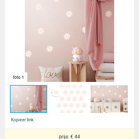
foto 1
fot
Kopieer link
prijs: € 44