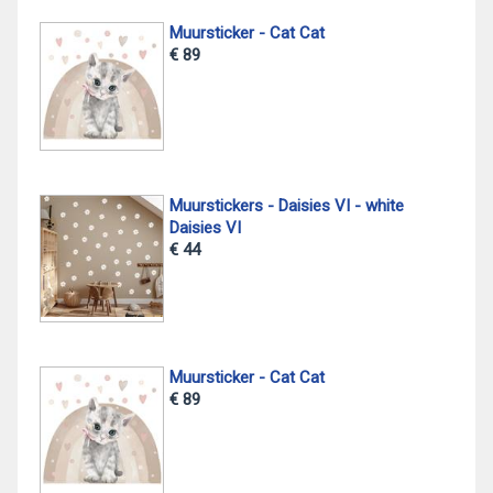
Muursticker - Cat Cat
€ 89
Muurstickers - Daisies VI - white
Daisies VI
€ 44
Muursticker - Cat Cat
€ 89