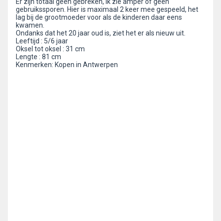
Er zijn totaal geen gebreken, ik zie amper of geen
gebruikssporen. Hier is maximaal 2 keer mee gespeeld, het
lag bij de grootmoeder voor als de kinderen daar eens
kwamen.
Ondanks dat het 20 jaar oud is, ziet het er als nieuw uit.
Leeftijd : 5/6 jaar
Oksel tot oksel : 31 cm
Lengte : 81 cm
Kenmerken: Kopen in Antwerpen