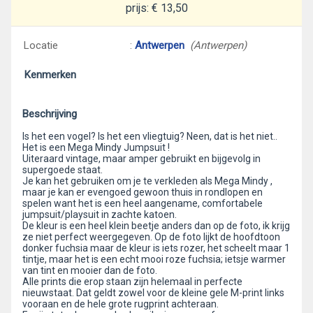
prijs: € 13,50
Locatie
:
Antwerpen
(Antwerpen)
Kenmerken
Beschrijving
Is het een vogel? Is het een vliegtuig? Neen, dat is het niet..
Het is een Mega Mindy Jumpsuit !
Uiteraard vintage, maar amper gebruikt en bijgevolg in
supergoede staat.
Je kan het gebruiken om je te verkleden als Mega Mindy ,
maar je kan er evengoed gewoon thuis in rondlopen en
spelen want het is een heel aangename, comfortabele
jumpsuit/playsuit in zachte katoen.
De kleur is een heel klein beetje anders dan op de foto, ik krijg
ze niet perfect weergegeven. Op de foto lijkt de hoofdtoon
donker fuchsia maar de kleur is iets rozer, het scheelt maar 1
tintje, maar het is een echt mooi roze fuchsia; ietsje warmer
van tint en mooier dan de foto.
Alle prints die erop staan zijn helemaal in perfecte
nieuwstaat. Dat geldt zowel voor de kleine gele M-print links
vooraan en de hele grote rugprint achteraan.