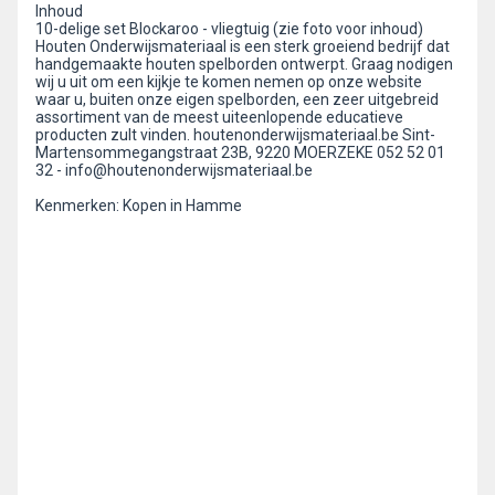
Inhoud
10-delige set Blockaroo - vliegtuig (zie foto voor inhoud)
Houten Onderwijsmateriaal is een sterk groeiend bedrijf dat
handgemaakte houten spelborden ontwerpt. Graag nodigen
wij u uit om een kijkje te komen nemen op onze website
waar u, buiten onze eigen spelborden, een zeer uitgebreid
assortiment van de meest uiteenlopende educatieve
producten zult vinden. houtenonderwijsmateriaal.be Sint-
Martensommegangstraat 23B, 9220 MOERZEKE 052 52 01
32 - info@houtenonderwijsmateriaal.be
Kenmerken: Kopen in Hamme