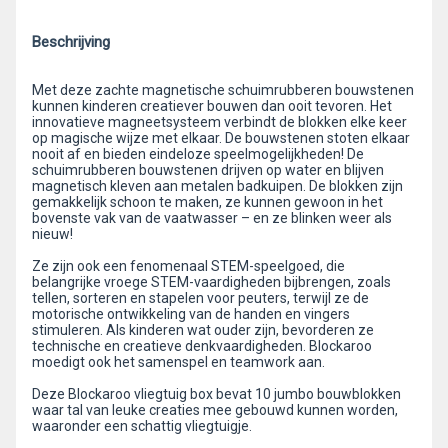
Beschrijving
Met deze zachte magnetische schuimrubberen bouwstenen
kunnen kinderen creatiever bouwen dan ooit tevoren. Het
innovatieve magneetsysteem verbindt de blokken elke keer
op magische wijze met elkaar. De bouwstenen stoten elkaar
nooit af en bieden eindeloze speelmogelijkheden! De
schuimrubberen bouwstenen drijven op water en blijven
magnetisch kleven aan metalen badkuipen. De blokken zijn
gemakkelijk schoon te maken, ze kunnen gewoon in het
bovenste vak van de vaatwasser – en ze blinken weer als
nieuw!
Ze zijn ook een fenomenaal STEM-speelgoed, die
belangrijke vroege STEM-vaardigheden bijbrengen, zoals
tellen, sorteren en stapelen voor peuters, terwijl ze de
motorische ontwikkeling van de handen en vingers
stimuleren. Als kinderen wat ouder zijn, bevorderen ze
technische en creatieve denkvaardigheden. Blockaroo
moedigt ook het samenspel en teamwork aan.
Deze Blockaroo vliegtuig box bevat 10 jumbo bouwblokken
waar tal van leuke creaties mee gebouwd kunnen worden,
waaronder een schattig vliegtuigje.