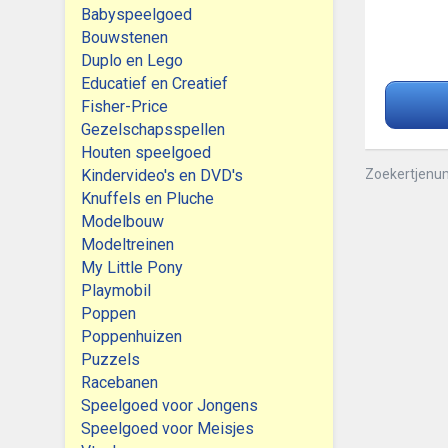
Babyspeelgoed
Bouwstenen
Duplo en Lego
Educatief en Creatief
Fisher-Price
Gezelschapsspellen
Houten speelgoed
Kindervideo's en DVD's
Zoekertjenu
Knuffels en Pluche
Modelbouw
Modeltreinen
My Little Pony
Playmobil
Poppen
Poppenhuizen
Puzzels
Racebanen
Speelgoed voor Jongens
Speelgoed voor Meisjes