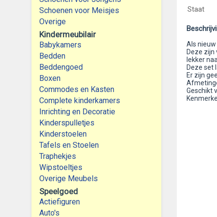
Staat
Schoenen voor Meisjes
Overige
Beschrijv
Kindermeubilair
Babykamers
Als nieuw 
Deze zijn 
Bedden
lekker na
Beddengoed
Deze set 
Er zijn ge
Boxen
Afmetinge
Commodes en Kasten
Geschikt v
Kenmerken
Complete kinderkamers
Inrichting en Decoratie
Kinderspulletjes
Kinderstoelen
Tafels en Stoelen
Traphekjes
Wipstoeltjes
Overige Meubels
Speelgoed
Actiefiguren
Auto's