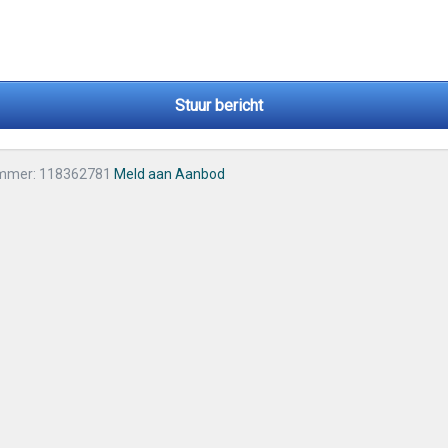
Stuur bericht
mmer: 118362781
Meld aan Aanbod