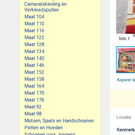
Carnavalskleding en
Verkleedspullen
Maat 104
Maat 110
Maat 116
Maat 122
foto 1
Maat 128
Maat 134
Maat 140
Maat 146
Maat 152
Maat 158
Kopieer l
Maat 164
Maat 170
Maat 176
Maat 92
Maat 98
Locatie
Mutsen, Sjaals en Handschoenen
Petten en Hoeden
Kenmerk
Schoenen voor Jongens